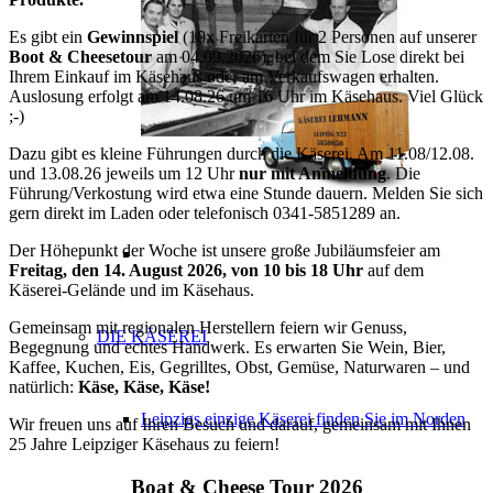
Es gibt ein
Gewinnspiel
(10x Freikarten für 2 Personen auf unserer
Boot & Cheesetour
am 04.09.2026), bei dem Sie Lose direkt bei
Ihrem Einkauf im Käsehaus oder am Verkaufswagen erhalten.
Auslosung erfolgt am 14.08.26 um 16 Uhr im Käsehaus. Viel Glück
;-)
Dazu gibt es kleine Führungen durch die Käserei. Am 11.08/12.08.
und 13.08.26 jeweils um 12 Uhr
nur mit Anmeldung
. Die
Führung/Verkostung wird etwa eine Stunde dauern. Melden Sie sich
gern direkt im Laden oder telefonisch 0341-5851289 an.
Der Höhepunkt der Woche ist unsere große Jubiläumsfeier am
Freitag, den 14. August 2026, von 10 bis 18 Uhr
auf dem
Käserei-Gelände und im Käsehaus.
Gemeinsam mit regionalen Herstellern feiern wir Genuss,
DIE KÄSEREI
Begegnung und echtes Handwerk. Es erwarten Sie Wein, Bier,
Kaffee, Kuchen, Eis, Gegrilltes, Obst, Gemüse, Naturwaren – und
natürlich:
Käse, Käse, Käse!
Leipzigs einzige Käserei finden Sie im Norden
Wir freuen uns auf Ihren Besuch und darauf, gemeinsam mit Ihnen
25 Jahre Leipziger Käsehaus zu feiern!
Boat & Cheese Tour 2026