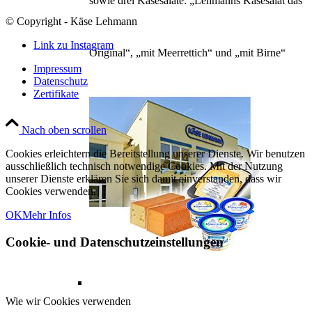
sowie drei Käsesalate: „Lehmanns Käsesalat das
© Copyright - Käse Lehmann
Link zu Instagram
Original“, „mit Meerrettich“ und „mit Birne“
Impressum
Datenschutz
Zertifikate
Nach oben scrollen
Cookies erleichtern die Bereitstellung unserer Dienste. Wir benutzen
ausschließlich technisch notwendige Cookies. Mit der Nutzung
unserer Dienste erklären Sie sich damit einverstanden, dass wir
Cookies verwenden.
OK
Mehr Infos
Cookie- und Datenschutzeinstellungen
Wie wir Cookies verwenden