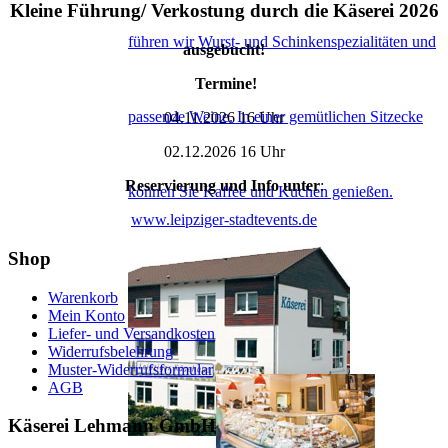
Kleine Führung/ Verkostung durch die Käserei 2026
führen wir Wurst- und Schinkenspezialitäten und
ausgebucht!
Termine!
passende Weine. In einer gemütlichen Sitzecke
04.11.2026 16 Uhr
02.12.2026 16 Uhr
Reservierung und Info unter
:
können Sie Kaffee und Kuchen genießen.
www.leipziger-stadtevents.de
Shop
Warenkorb
Mein Konto
Liefer- und Versandkosten
Widerrufsbelehrung
Muster-Widerrufsformular
AGB
Käserei Lehmann GmbH