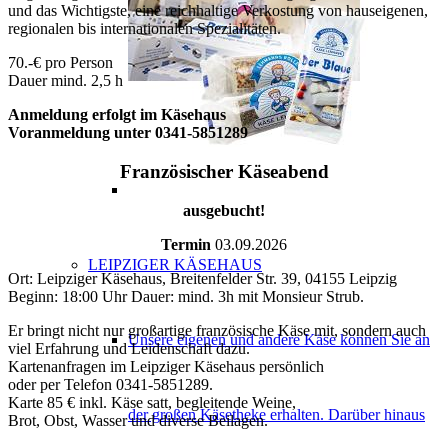
und das Wichtigste, eine reichhaltige Verkostung von hauseigenen,
regionalen bis internationalen Spezialitäten.
70.-€ pro Person
Dauer mind. 2,5 h
Anmeldung erfolgt im Käsehaus
Voranmeldung unter 0341-5851289
Französischer Käseabend
ausgebucht!
Termin
03.09.2026
LEIPZIGER KÄSEHAUS
Ort:
Leipziger Käsehaus, Breitenfelder Str. 39, 04155 Leipzig
Beginn: 18:00 Uhr Dauer: mind. 3h mit Monsieur Strub.
Er bringt nicht nur großartige französische Käse mit, sondern auch
Unsere eigenen und andere Käse können Sie an
viel Erfahrung und Leidenschaft dazu.
Kartenanfragen im Leipziger Käsehaus persönlich
oder per Telefon 0341-5851289.
Karte 85 € inkl. Käse satt, begleitende Weine,
der großen Käsetheke erhalten. Darüber hinaus
Brot, Obst, Wasser und diverse Beilagen.