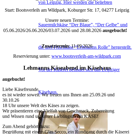
von Leipzig. Hier werden die beliebten
Start: Bootsverleih am Wildpark, Koburger Str. 17, 04277 Leipzig
Unsere neuen Termine:
Sauermilchkäse “Der Blaue”, “Der Gelbe” und
05.06.2026/26.06.2026/03.07.2026 und 28.08.2026
ausgebucht!
Zusatztermin
: 11.09.2026
die drei Frischkäse “Lehmanns Rolle” hergestellt.
Reservierung unter:
www.bootsverleih-am-wildpark.com
Lehmanns Käseabend im Käsehaus
Vor der Käserei befindet sich das Leipziger
augebucht!
Liebe Käsefreunde,
Käsehaus.
es ist wieder soweit. Wir freuen uns Ihnen am 25.09.26 und
30.10.26
18 Uhr unsere Welt des Käses zu zeigen.
Wir präsentieren eine Vielfalt von Geschmack, Zubereitung
und Wissen rund um unser Lieblingsthema KÄSE!
Zum Abend gehört dazu:
Begrüßung mit einem Glas Secco, ein Rundgang durch die Käserei