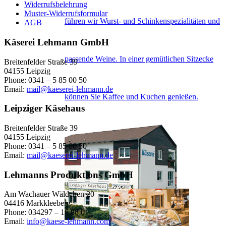
Widerrufsbelehrung
Muster-Widerrufsformular
führen wir Wurst- und Schinkenspezialitäten und
AGB
Käserei Lehmann GmbH
passende Weine. In einer gemütlichen Sitzecke
Breitenfelder Straße 39
04155 Leipzig
Phone: 0341 – 5 85 00 50
Email:
mail@kaeserei-lehmann.de
können Sie Kaffee und Kuchen genießen.
Leipziger Käsehaus
Breitenfelder Straße 39
04155 Leipzig
Phone: 0341 – 5 85 00 50
Email:
mail@kaeserei-lehmann.de
Lehmanns Produktions GmbH
Am Wachauer Wäldchen 20
04416 Markkleeberg
Phone: 034297 – 16 88 0
Email:
info@kaese-lehmann.com