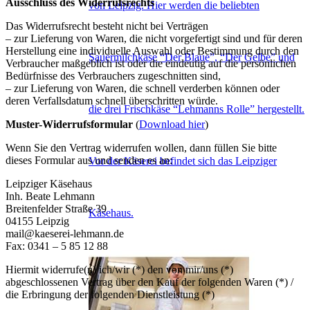
Ausschluss des Widerrufsrechts
von Leipzig. Hier werden die beliebten
Das Widerrufsrecht besteht nicht bei Verträgen
– zur Lieferung von Waren, die nicht vorgefertigt sind und für deren
Herstellung eine individuelle Auswahl oder Bestimmung durch den
Sauermilchkäse “Der Blaue”, “Der Gelbe” und
Verbraucher maßgeblich ist oder die eindeutig auf die persönlichen
Bedürfnisse des Verbrauchers zugeschnitten sind,
– zur Lieferung von Waren, die schnell verderben können oder
deren Verfallsdatum schnell überschritten würde.
die drei Frischkäse “Lehmanns Rolle” hergestellt.
Muster-Widerrufsformular
(
Download hier
)
Wenn Sie den Vertrag widerrufen wollen, dann füllen Sie bitte
dieses Formular aus und senden es an:
Vor der Käserei befindet sich das Leipziger
Leipziger Käsehaus
Inh. Beate Lehmann
Breitenfelder Straße 39
Käsehaus.
04155 Leipzig
mail@kaeserei-lehmann.de
Fax: 0341 – 5 85 12 88
Hiermit widerrufe(n) ich/wir (*) den von mir/uns (*)
abgeschlossenen Vertrag über den Kauf der folgenden Waren (*) /
die Erbringung der folgenden Dienstleistung (*)