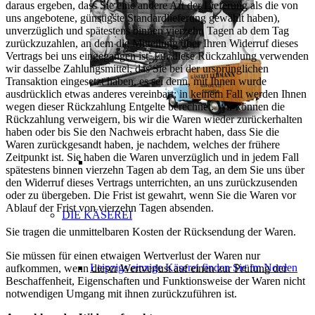
daraus ergeben, dass Sie eine andere Art der Lieferung als die von
uns angebotene, günstigste Standardlieferung gewählt haben),
unverzüglich und spätestens binnen vierzehn Tagen ab dem Tag
zurückzuzahlen, an dem die Mitteilung über Ihren Widerruf dieses
Vertrags bei uns eingegangen ist. Für diese Rückzahlung verwenden
wir dasselbe Zahlungsmittel, das Sie bei der ursprünglichen
Transaktion eingesetzt haben, es sei denn, mit Ihnen wurde
ausdrücklich etwas anderes vereinbart; in keinem Fall werden Ihnen
wegen dieser Rückzahlung Entgelte berechnet. Wir können die
Rückzahlung verweigern, bis wir die Waren wieder zurückerhalten
haben oder bis Sie den Nachweis erbracht haben, dass Sie die
Waren zurückgesandt haben, je nachdem, welches der frühere
Zeitpunkt ist. Sie haben die Waren unverzüglich und in jedem Fall
spätestens binnen vierzehn Tagen ab dem Tag, an dem Sie uns über
den Widerruf dieses Vertrags unterrichten, an uns zurückzusenden
oder zu übergeben. Die Frist ist gewahrt, wenn Sie die Waren vor
Ablauf der Frist von vierzehn Tagen absenden.
DIE KÄSEREI
Sie tragen die unmittelbaren Kosten der Rücksendung der Waren.
Sie müssen für einen etwaigen Wertverlust der Waren nur
Leipzigs einzige Käserei finden Sie im Norden
aufkommen, wenn dieser Wertverlust auf einen zur Prüfung der
Beschaffenheit, Eigenschaften und Funktionsweise der Waren nicht
notwendigen Umgang mit ihnen zurückzuführen ist.