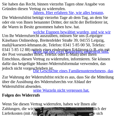
Sie haben das Recht, binnen vierzehn Tagen ohne Angabe von
Gründen diesen Vertrag zu widerrufen.
Jahren. Hier erfahren Sie, wie alles begann,
Die Widerrufsfrist beträgt vierzehn Tage ab dem Tag, an dem Sie
oder ein von Ihnen benannter Dritter, der nicht der Beförderer ist,
die Waren in Besitz genommen haben bzw. hat.
welche Etappen bewältigt wurden, und wie wir
Um Ihr Widerrufsrecht auszuüben, müssen Sie uns (Leipziger
Käsehaus Onlineshop, Breitenfelder Straße 39, 04155 Leipzig,
mail@kaeserei-lehmann.de, Telefon: 0341 5 85 00 50, Telefax:
0341 5 85 12 88) mittels einer eindeutigen Erklärung (z.B. ein mit
heute mit den zwei Standorten aufgestellt sind.
der Post versandter Brief, Telefax oder E-Mail) über Ihren
Entschluss, diesen Vertrag zu widerrufen, informieren. Sie können
dafür das beigefügte Muster-Widerrufsformular verwenden, das
jedoch nicht vorgeschrieben ist.
Die Geschichte eines Familienunternehmens, das
Zur Wahrung der Widerrufsfrist reicht es aus, dass Sie die Mitteilung
über die Ausübung des Widerrufsrechts vor Ablauf der
Widerrufsfrist absenden.
seine Wurzeln nicht vergessen hat.
Folgen des Widerrufs
Wenn Sie diesen Vertrag widerrufen, haben wir Ihnen alle
Zahlungen, die wir von Ihnen erhalten haben, einschließlich der
Lieferkosten (mit Ausnahme der zusätzlichen Kosten, die sich