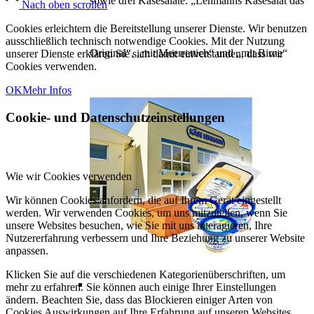
sowie drei Käsesalate: „Lehmanns Käsesalat das
Nach oben scrollen
Cookies erleichtern die Bereitstellung unserer Dienste. Wir benutzen
ausschließlich technisch notwendige Cookies. Mit der Nutzung
Original“, „mit Meerrettich“ und „mit Birne“
unserer Dienste erklären Sie sich damit einverstanden, dass wir
Cookies verwenden.
OK
Mehr Infos
Cookie- und Datenschutzeinstellungen
Wie wir Cookies verwenden
Wir können Cookies anfordern, die auf Ihrem Gerät eingestellt
werden. Wir verwenden Cookies, um uns mitzuteilen, wenn Sie
unsere Websites besuchen, wie Sie mit uns interagieren, Ihre
Nutzererfahrung verbessern und Ihre Beziehung zu unserer Website
anpassen.
Klicken Sie auf die verschiedenen Kategorienüberschriften, um
mehr zu erfahren. Sie können auch einige Ihrer Einstellungen
ändern. Beachten Sie, dass das Blockieren einiger Arten von
Cookies Auswirkungen auf Ihre Erfahrung auf unseren Websites