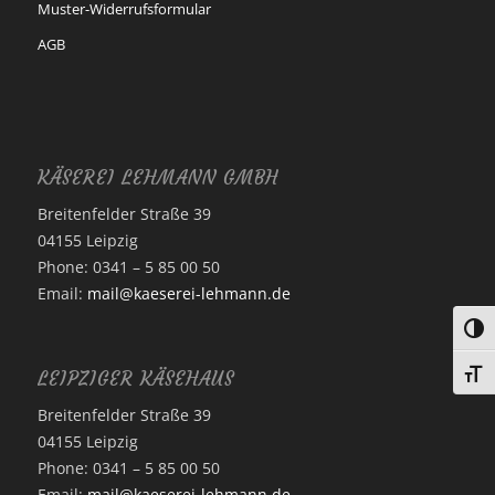
Muster-Widerrufsformular
AGB
KÄSEREI LEHMANN GMBH
Breitenfelder Straße 39
04155 Leipzig
Phone: 0341 – 5 85 00 50
Email:
mail@kaeserei-lehmann.de
Umsc
Schri
LEIPZIGER KÄSEHAUS
Breitenfelder Straße 39
04155 Leipzig
Phone: 0341 – 5 85 00 50
Email:
mail@kaeserei-lehmann.de