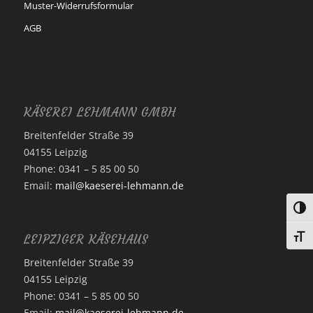
Muster-Widerrufsformular
AGB
KÄSEREI LEHMANN GMBH
Breitenfelder Straße 39
04155 Leipzig
Phone: 0341 – 5 85 00 50
Email:
mail@kaeserei-lehmann.de
Umsc
Schri
LEIPZIGER KÄSEHAUS
Breitenfelder Straße 39
04155 Leipzig
Phone: 0341 – 5 85 00 50
Email:
mail@kaeserei-lehmann.de