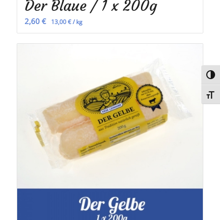
Der Blaue / 1 x 200g
2,60
€
13,00
€
/
kg
Umsc
Schri