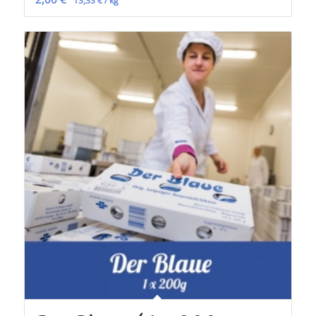
13,33
€
/
kg